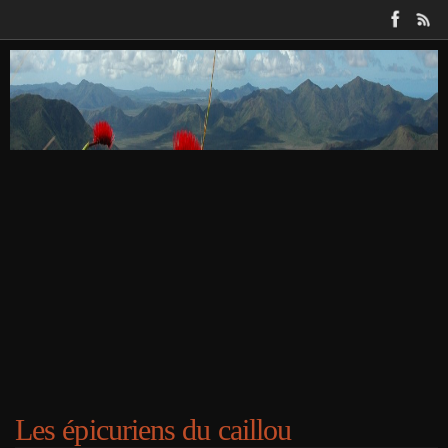
Passer
au
contenu
Les épicuriens du caillou