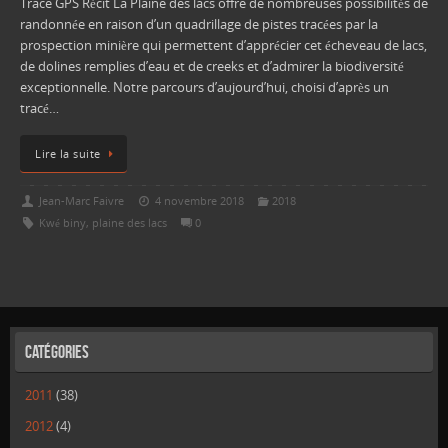
Trace GPS Récit La Plaine des lacs offre de nombreuses possibilités de
randonnée en raison d’un quadrillage de pistes tracées par la
prospection minière qui permettent d’apprécier cet écheveau de lacs,
de dolines remplies d’eau et de creeks et d’admirer la biodiversité
exceptionnelle. Notre parcours d’aujourd’hui, choisi d’après un
tracé…
Lire la suite
Jean-Marc Faivre
4 novembre 2018
2018
Kwé biny
,
plaine des lacs
0
Catégories
2011
(38)
2012
(4)