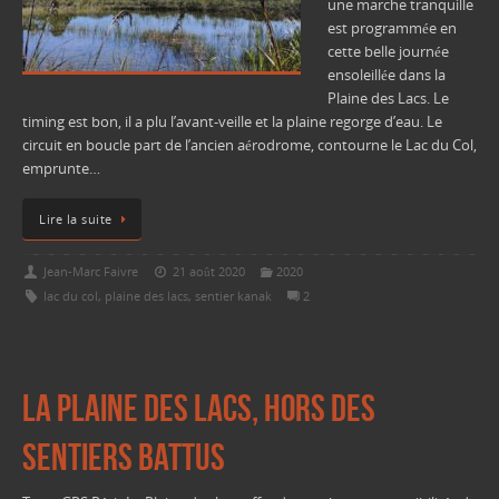
une marche tranquille
est programmée en
cette belle journée
ensoleillée dans la
Plaine des Lacs. Le
timing est bon, il a plu l’avant-veille et la plaine regorge d’eau. Le
circuit en boucle part de l’ancien aérodrome, contourne le Lac du Col,
emprunte…
Lire la suite
Jean-Marc Faivre
21 août 2020
2020
lac du col
,
plaine des lacs
,
sentier kanak
2
La Plaine des lacs, hors des
sentiers battus