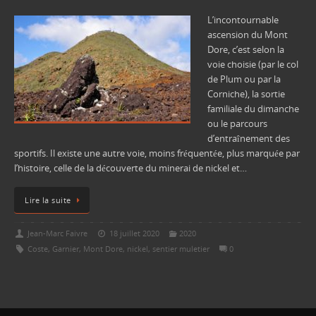
L’incontournable
ascension du Mont
Dore, c’est selon la
voie choisie (par le col
de Plum ou par la
Corniche), la sortie
familiale du dimanche
ou le parcours
d’entraînement des
sportifs. Il existe une autre voie, moins fréquentée, plus marquée par
l’histoire, celle de la découverte du minerai de nickel et…
Lire la suite
Jean-Marc Faivre
18 juillet 2020
2020
Coste
,
Garnier
,
Mont Dore
,
nickel
,
sentier muletier
0