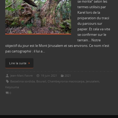
se mérite” selon les
termes utilisés par
Karel lors de la
préparation du tracé
du parcours sur
papier. Et cela va vite
se confirmer sur le
terrain… Notre
objectif du jour est le Mont Jérusalem et ses environs. Ce nom n’est
pas cartographié : il lui a…
Lire la suite
Jean-Marc Faivre
19 juin 2021
2021
Basselinia sordida
,
Bourail
,
Chambeyronia macrocarpa
,
Jerusalem
,
Keïyouma
0