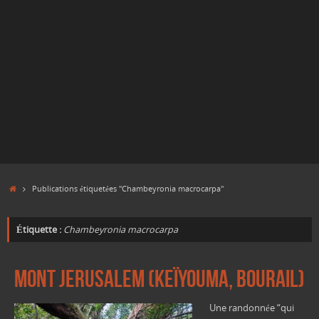
Accueil
Publications étiquetées "Chambeyronia macrocarpa"
Étiquette :
Chambeyronia macrocarpa
Mont Jerusalem (Keïyouma, Bourail)
Une randonnée “qui