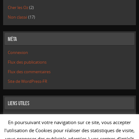
Cher les Oz
(2)
Non classé
(17)
Méta
Connexion
Flux des publications
Flux des commentaires
Site de WordPress-FR
Liens utiles
Mentions Légales
En poursuivant votre navigation sur ce site, vous accepter
Liens
l'utilisation de Cookies pour réaliser des statistiques de visite,
Nous contacter
vous proposer des publicités adaptées à vos centres d'intérêt